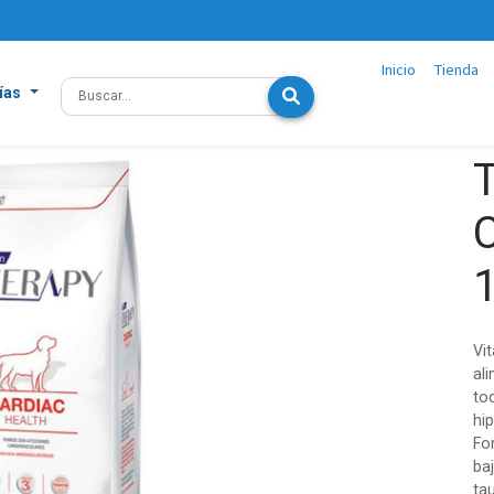
Inicio
Tienda
ías
C
Vi
al
to
hi
Fo
ba
tau