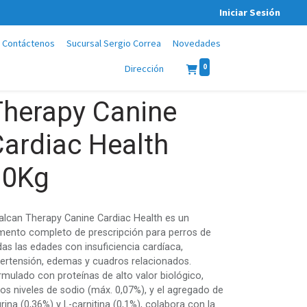
Iniciar Sesión
Contáctenos
Sucursal Sergio Correa
Novedades
0
Dirección
Therapy Canine
ardiac Health
10Kg
talcan Therapy Canine Cardiac Health es un
imento completo de prescripción para perros de
das las edades con insuficiencia cardíaca,
pertensión, edemas y cuadros relacionados.
rmulado con proteínas de alto valor biológico,
jos niveles de sodio (máx. 0,07%), y el agregado de
rina (0,36%) y L-carnitina (0,1%), colabora con la