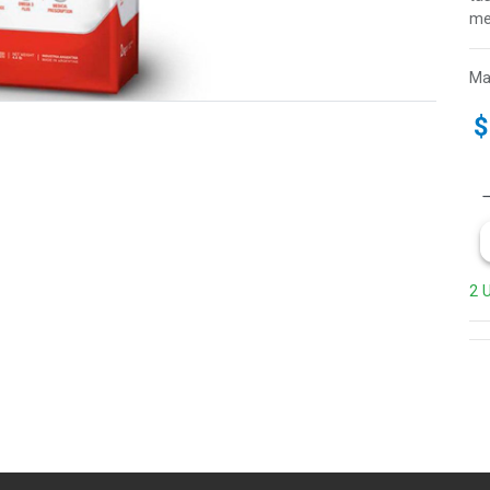
me
Ma
2 