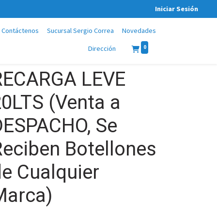
Iniciar Sesión
Contáctenos
Sucursal Sergio Correa
Novedades
0
Dirección
RECARGA LEVE
20LTS (Venta a
DESPACHO, Se
eciben Botellones
e Cualquier
Marca)