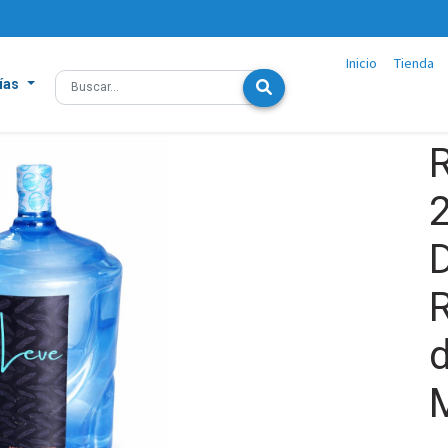
Inicio
Tienda
ías
R
d