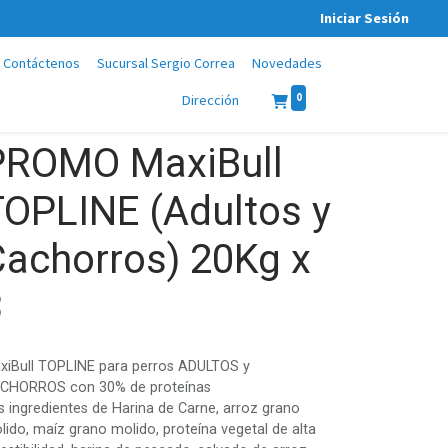
Iniciar Sesión
Contáctenos
Sucursal Sergio Correa
Novedades
0
Dirección
PROMO MaxiBull
TOPLINE (Adultos y
Cachorros) 20Kg x
3
xiBull TOPLINE para perros ADULTOS y
CHORROS con 30% de proteínas
s ingredientes de Harina de Carne, arroz grano
lido, maíz grano molido, proteína vegetal de alta