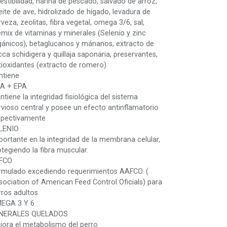
estibilidad, harina de pescado, salvado de arroz,
eite de ave, hidrolizado de hígado, levadura de
veza, zeolitas, fibra vegetal, omega 3/6, sal,
emix de vitaminas y minerales (Selenio y zinc
gánicos), betaglucanos y mánanos, extracto de
cca schidigera y quillaja saponaria, preservantes,
tioxidantes (extracto de romero)
ntiene
A + EPA
tiene la integridad fisiológica del sistema
rvioso central y posee un efecto antinflamatorio
spectivamente
LENIO
portante en la integridad de la membrana celular,
otegiendo la fibra muscular.
FCO
rmulado excediendo requerimientos AAFCO. (
sociation of American Feed Control Oficials) para
rros adultos.
EGA 3 Y 6
NERALES QUELADOS
jora el metabolismo del perro