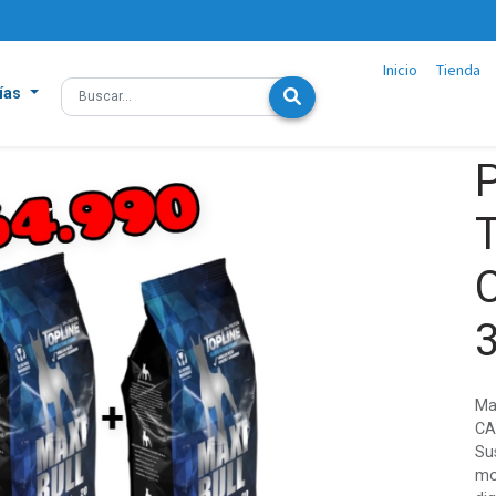
Inicio
Tienda
ías
Ma
CA
Su
mo