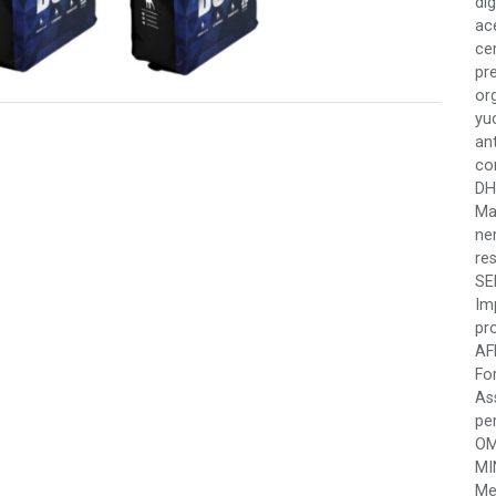
dig
ac
cer
pr
or
yu
an
co
DH
Man
ne
re
SE
Im
pr
AF
Fo
As
pe
OM
MI
Me