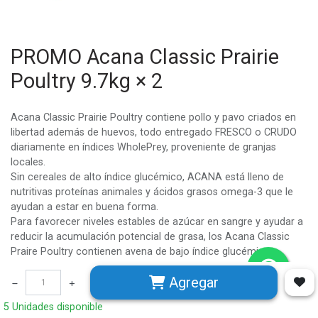
PROMO Acana Classic Prairie
Poultry 9.7kg × 2
Acana Classic Prairie Poultry contiene pollo y pavo criados en
libertad además de huevos, todo entregado FRESCO o CRUDO
diariamente en índices WholePrey, proveniente de granjas
locales.
Sin cereales de alto índice glucémico, ACANA está lleno de
nutritivas proteínas animales y ácidos grasos omega-3 que le
ayudan a estar en buena forma.
Para favorecer niveles estables de azúcar en sangre y ayudar a
reducir la acumulación potencial de grasa, los Acana Classic
Praire Poultry contienen avena de bajo índice glucémico.
Preparado exclusivamente en nuestras galardonadas cocinas
Agregar
NorthStar con ingredientes frescos y sostenibles, creemos que
ACANA le va a encantar.
5 Unidades disponible
BENEFICIOS