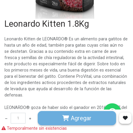
Leonardo Kitten 1.8Kg
Leonardo Kitten de LEONARDO® Es un alimento para gatitos de
hasta un año de edad, también para gatas cuyas crías aún no
se destetan. Gracias a su contenido extra en carne de ave
fresca y semillas de chía reguladoras de la actividad intestinal,
este producto es especialmente fácil de digerir. Sobre todo en
los primeros meses de vida, una buena digestión es esencial
para el bienestar del gatito. Contiene ProVital, una combinación
de los ingredientes activos procedentes de extractos naturales
de levadura que ayuda al desarrollo de la función de las
defensas.
LEONARDO® goza de haber sido el ganador en 2016 y 2017 del
premio al producto más novedoso del año en comercios
Agregar
alemanes. Solo con pasión se puede transformar algo bueno
en algo especial. Este entusiasmo lo comparten desde hace
Temporalmente sin existencias
décadas nuestros nutricionistas, veterinarios y múltiples