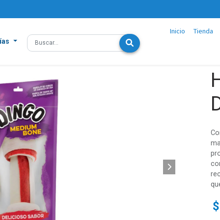
Inicio
Tienda
ías
Co
ma
pr
con
re
qu