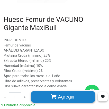
Hueso Femur de VACUNO
Gigante MaxiBull
INGREDIENTES
Fémur de vacuno
ANÁLISIS GARANTIZADO
Proteína Cruda (mínimo) 25%
Extracto Etéreo (mínimo) 20%
Humedad (máximo) 10%
Fibra Cruda (máximo) 2%
Apto para todas las razas > a 1 año
Libre de aditivos, preservantes y colorantes
Olor suave característico a carne asada
Color café dorado
Agregar
DIMENSIONES
Longitud total 35cm a 40cm
9 Unidades disponible
Cabeza fémur 14cm x 7cm aprox.