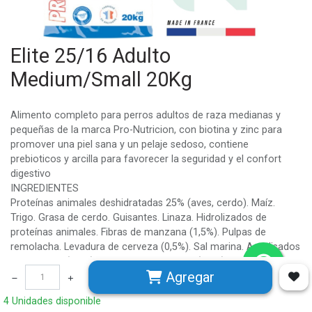
Elite 25/16 Adulto
Medium/Small 20Kg
Alimento completo para perros adultos de raza medianas y
pequeñas de la marca Pro-Nutricion, con biotina y zinc para
promover una piel sana y un pelaje sedoso, contiene
prebioticos y arcilla para favorecer la seguridad y el confort
digestivo
INGREDIENTES
Proteínas animales deshidratadas 25% (aves, cerdo). Maíz.
Trigo. Grasa de cerdo. Guisantes. Linaza. Hidrolizados de
proteínas animales. Fibras de manzana (1,5%). Pulpas de
remolacha. Levadura de cerveza (0,5%). Sal marina. Autolisados
de pescado (0,3%). Fructooligosacáridos (0,1%). Extractos de
Agregar
levadura (0,04%) (Saccharomyces cerevisiae, Ciberlindera
Jadini). Yuca. Vitaminas y oligoelementos.
4 Unidades disponible