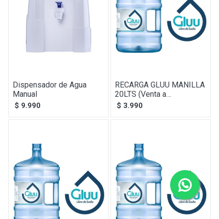
Dispensador de Agua
RECARGA GLUU MANILLA
Manual
20LTS (Venta a
DESPACHO, Se Reciben
$
9.990
$
3.990
Botellones de Cualquier
Marca)