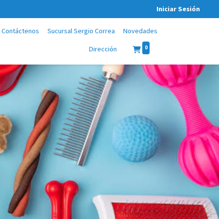
Iniciar Sesión
Contáctenos
Sucursal Sergio Correa
Novedades
0
Dirección