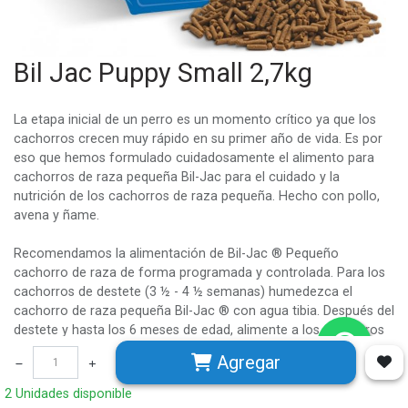
Bil Jac Puppy Small 2,7kg
La etapa inicial de un perro es un momento crítico ya que los
cachorros crecen muy rápido en su primer año de vida. Es por
eso que hemos formulado cuidadosamente el alimento para
cachorros de raza pequeña Bil-Jac para el cuidado y la
nutrición de los cachorros de raza pequeña. Hecho con pollo,
avena y ñame.
Recomendamos la alimentación de Bil-Jac ® Pequeño
cachorro de raza de forma programada y controlada. Para los
cachorros de destete (3 ½ - 4 ½ semanas) humedezca el
cachorro de raza pequeña Bil-Jac ® con agua tibia. Después del
destete y hasta los 6 meses de edad, alimente a los cachorros
tres veces al día. Después de 6 meses hasta que su cachorro
Agregar
alcance la madurez, alimente dos veces al día. Use la tabla de
alimentación como punto de partida. La cantidad adecuada
2 Unidades disponible
para alimentar variará según la edad, el entorno y la actividad de