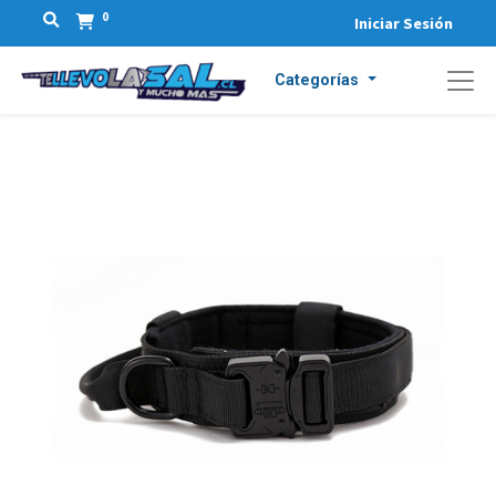
0
Iniciar Sesión
Categorías