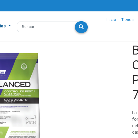
Inicio
Tienda
ías
C
La
fo
de
ca