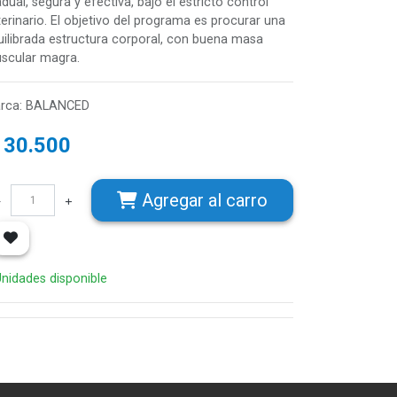
dual, segura y efectiva, bajo el estricto control
terinario. El objetivo del programa es procurar una
uilibrada estructura corporal, con buena masa
scular magra.
rca
:
BALANCED
$
30.500
Agregar
al carro
Unidades disponible