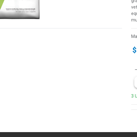
gra
ve
eq
mu
Ma
3 