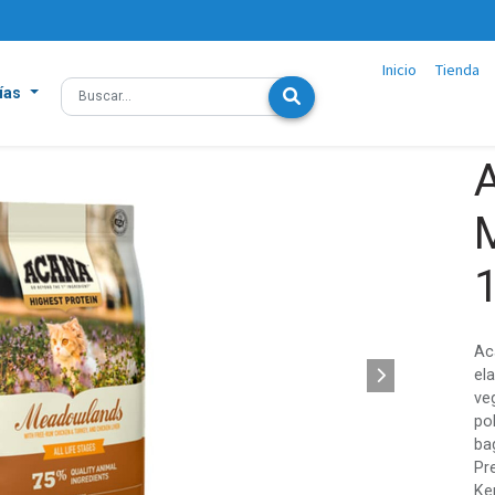
Inicio
Tienda
ías
Ac
el
ve
po
ba
Pr
Ke