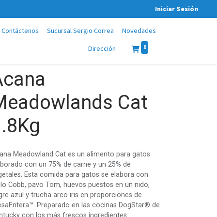
Iniciar Sesión
Contáctenos
Sucursal Sergio Correa
Novedades
0
Dirección
Acana
Meadowlands Cat
1.8Kg
ana Meadowland Cat es un alimento para gatos
aborado con un 75% de carne y un 25% de
getales. Esta comida para gatos se elabora con
llo Cobb, pavo Tom, huevos puestos en un nido,
gre azul y trucha arco iris en proporciones de
esaEntera™. Preparado en las cocinas DogStar® de
ntucky con los más frescos ingredientes