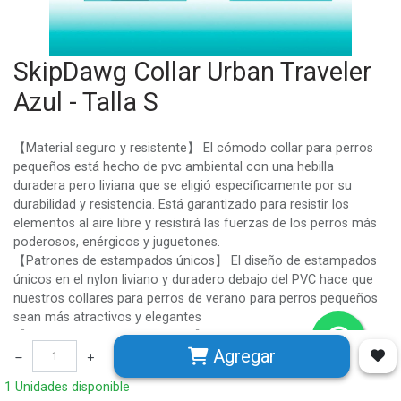
SkipDawg Collar Urban Traveler
Azul - Talla S
【Material seguro y resistente】 El cómodo collar para perros
pequeños está hecho de pvc ambiental con una hebilla
duradera pero liviana que se eligió específicamente por su
durabilidad y resistencia. Está garantizado para resistir los
elementos al aire libre y resistirá las fuerzas de los perros más
poderosos, enérgicos y juguetones.
【Patrones de estampados únicos】 El diseño de estampados
únicos en el nylon liviano y duradero debajo del PVC hace que
nuestros collares para perros de verano para perros pequeños
sean más atractivos y elegantes
【Impermeable, fácil de limpiar】 Nuestro collar para mascotas
Agregar
resistente al agua es 100% impermeable y resistente al
desgaste. Le permite a su perro nadar, rodar y jugar en el barro,
1 Unidades disponible
y por supuesto aventurarse al aire libre; La superficie de pvc